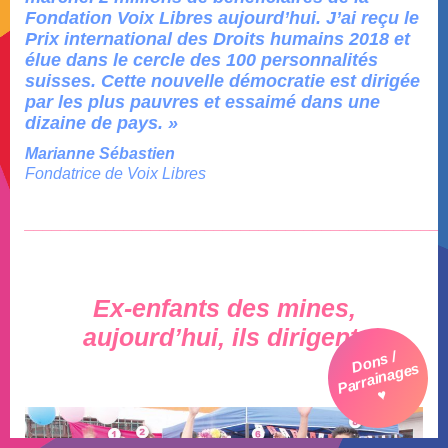
Fondation Voix Libres aujourd’hui.
J’ai reçu le
Prix international des Droits humains 2018 et
élue dans le cercle des 100 personnalités
suisses. C
ette nouvelle démocratie est dirigée
par les plus pauvres et essaimé dans une
dizaine de pays. »
Marianne Sébastien
Fondatrice de Voix Libres
_______________________________________________
Ex-enfants des mines,
aujourd’hui, ils dirigent
Dons /
Parrainages
♥