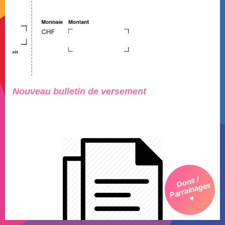
Nouveau bulletin de versement
Dons /
Parrainages
♥