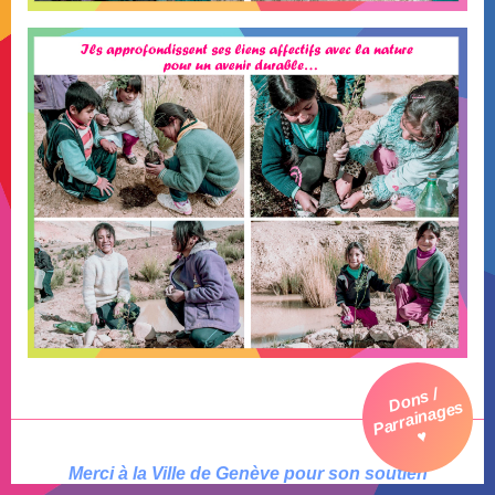
Dons /
Parrainages
♥
Merci à la Ville de Genève pour son soutien