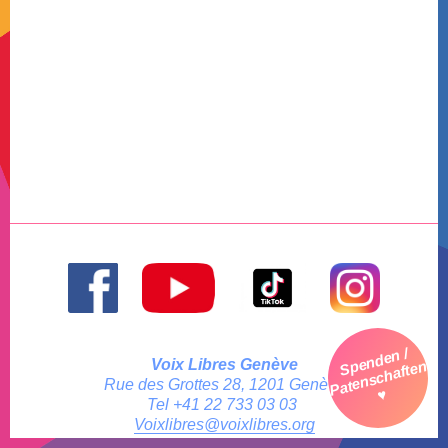
Spenden /
Voix Libres Genève
Patenschaften
Rue des Grottes 28, 1201 Genève
♥
Tel +41 22 733 03 03
Voixlibres@voixlibres.org