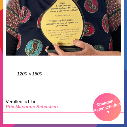
Beitragsnavigation
Vollständige
1200 × 1600
Größe
Spenden /
Veröffentlicht in
Patenschaften
Prix Marianne Sebastien
♥